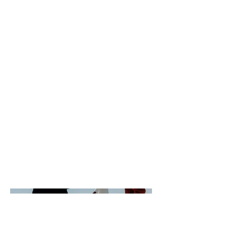
プロジェクト名
プロジェクトタイプ
写真
日付
2023年4月
プロジェクトの説明を入力してください。概
要または、深く掘り下げた説明を追加しまし
ょう。作品の意味、インスピレーション、制
作方法などサイト訪問者に伝えたい内容を入
力します。プロジェクトの説明を追加するに
は、「プロジェクトを管理」から行います。